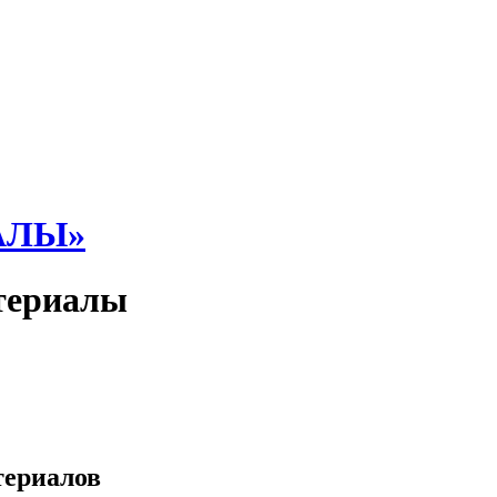
АЛЫ»
териалы
териалов